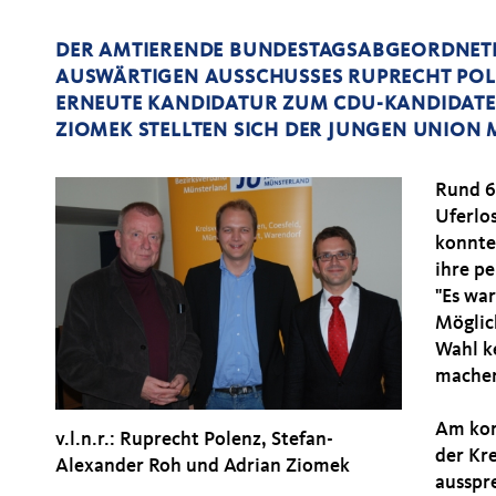
DER AMTIERENDE BUNDESTAGSABGEORDNETE
AUSWÄRTIGEN AUSSCHUSSES RUPRECHT POL
ERNEUTE KANDIDATUR ZUM CDU-KANDIDATE
ZIOMEK STELLTEN SICH DER JUNGEN UNION
Rund 6
Uferlo
konnte
ihre p
"Es wa
Möglic
Wahl ke
machen
Am kom
v.l.n.r.: Ruprecht Polenz, Stefan-
der Kr
Alexander Roh und Adrian Ziomek
ausspr