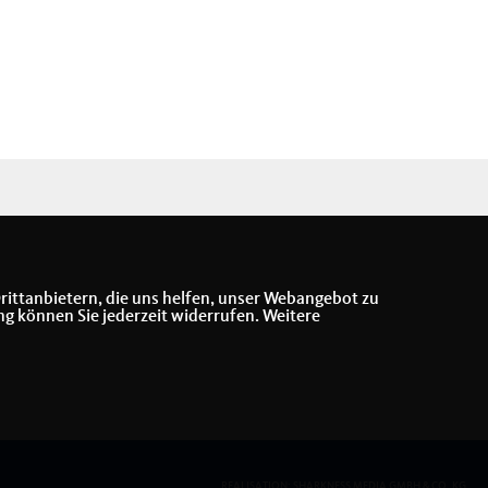
rittanbietern, die uns helfen, unser Webangebot zu
ng können Sie jederzeit widerrufen. Weitere
REALISATION: SHARKNESS MEDIA GMBH & CO. KG