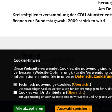
heraus
Am Don
Kreismitgliederversammlung der CDU Münster entsc
Rennen zur Bundestagswahl 2009 schicken wird.
Cookie Hinweis
Diese Webseite verwendet Cookies, die notwendig sind, u
verbessern (Website-Optmierung). Für die Verwendung best
Webseite der Jungen Union Münster
Informationen finden Sie in unserer
Datenschutzerklärun
Technisch notwendige Cookies (
Übersicht
)
IMPRESSUM
DATENSCHUTZ
KONTAKT
Die notwendigen Cookies werden allein für den ordnungsgemäßen Gebra
Cookies von Drittanbietern (
Übersicht
)
Zur Optimierung unserer Webseite binden wir Dienste und Angebote von 
Alle akzeptieren
Auswahl speichern
@2026 Junge Uni