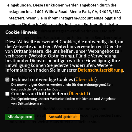
eingebunden. Diese Funktionen werden angeboten durch die
Instagram Inc., 1601 Willow Road, Menlo Park, CA, 94025, USA
integriert. Wenn Sie in Ihrem Instagram-Account eingeloggt sind
können Sie durch Anklicken des Instagram-Buttons die Inhalte
unserer Seiten mit Ihrem Instagram-Profil verlinken. Dadurch
Cookie Hinweis
kann Instagram den Besuch unserer Seiten Ihrem Benutzerkonto
Diese Webseite verwendet Cookies, die notwendig sind, um
zuordnen. Wir weisen darauf hin, dass wir als Anbieter der Seiten
die Webseite zu nutzen. Weiterhin verwenden wir Dienste
keine Kenntnis vom Inhalt der u?bermittelten Daten sowie deren
von Drittanbietern, die uns helfen, unser Webangebot zu
verbessern (Website-Optmierung). Für die Verwendung
Nutzung durch Instagram erhalten.
bestimmter Dienste, benötigen wir Ihre Einwilligung. Ihre
Einwilligung können Sie jederzeit widerrufen. Weitere
Informationen finden Sie in unserer
Weitere Informationen hierzu finden Sie in der
Datenschutzerklärung
.
Datenschutzerklärung von Instagram:
Technisch notwendige Cookies (
Übersicht
)
https://instagram.com/about/legal/privacy/
Die notwendigen Cookies werden allein für den ordnungsgemäßen
Gebrauch der Webseite benötigt.
Cookies von Drittanbietern (
Übersicht
)
§18 Einbindung von YouTube-Videos
Zur Optimierung unserer Webseite binden wir Dienste und Angebote
von Drittanbietern ein.
(1) Wir haben YouTube-Videos in unser Online-Angebot
eingebunden, die auf http://www.YouTube.com gespeichert sind
Alle akzeptieren
Auswahl speichern
und von unserer Website aus direkt abspielbar sind.