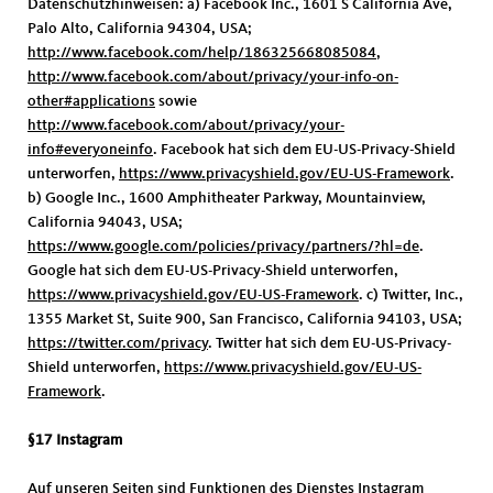
Datenschutzhinweisen: a) Facebook Inc., 1601 S California Ave,
Palo Alto, California 94304, USA;
http://www.facebook.com/help/186325668085084
,
http://www.facebook.com/about/privacy/your-info-on-
other#applications
sowie
http://www.facebook.com/about/privacy/your-
info#everyoneinfo
. Facebook hat sich dem EU-US-Privacy-Shield
unterworfen,
https://www.privacyshield.gov/EU-US-Framework
.
b) Google Inc., 1600 Amphitheater Parkway, Mountainview,
California 94043, USA;
https://www.google.com/policies/privacy/partners/?hl=de
.
Google hat sich dem EU-US-Privacy-Shield unterworfen,
https://www.privacyshield.gov/EU-US-Framework
. c) Twitter, Inc.,
1355 Market St, Suite 900, San Francisco, California 94103, USA;
https://twitter.com/privacy
. Twitter hat sich dem EU-US-Privacy-
Shield unterworfen,
https://www.privacyshield.gov/EU-US-
Framework
.
§17 Instagram
Auf unseren Seiten sind Funktionen des Dienstes Instagram