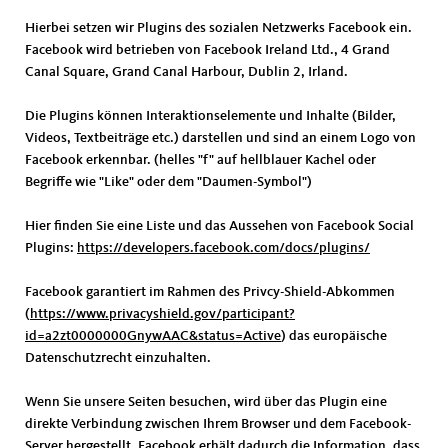
Hierbei setzen wir Plugins des sozialen Netzwerks Facebook ein.
Facebook wird betrieben von Facebook Ireland Ltd., 4 Grand
Canal Square, Grand Canal Harbour, Dublin 2, Irland.
Die Plugins können Interaktionselemente und Inhalte (Bilder,
Videos, Textbeiträge etc.) darstellen und sind an einem Logo von
Facebook erkennbar. (helles "f" auf hellblauer Kachel oder
Begriffe wie "Like" oder dem "Daumen-Symbol")
Hier finden Sie eine Liste und das Aussehen von Facebook Social
Plugins:
https://developers.facebook.com/docs/plugins/
Facebook garantiert im Rahmen des Privcy-Shield-Abkommen
(
https://www.privacyshield.gov/participant?
id=a2zt0000000GnywAAC&status=Active
) das europäische
Datenschutzrecht einzuhalten.
Wenn Sie unsere Seiten besuchen, wird über das Plugin eine
direkte Verbindung zwischen Ihrem Browser und dem Facebook-
Server hergestellt. Facebook erhält dadurch die Information, dass