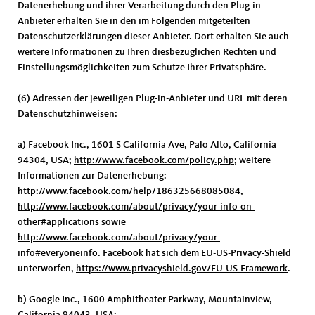
Datenerhebung und ihrer Verarbeitung durch den Plug-in-
Anbieter erhalten Sie in den im Folgenden mitgeteilten
Datenschutzerklärungen dieser Anbieter. Dort erhalten Sie auch
weitere Informationen zu Ihren diesbezüglichen Rechten und
Einstellungsmöglichkeiten zum Schutze Ihrer Privatsphäre.
(6) Adressen der jeweiligen Plug-in-Anbieter und URL mit deren
Datenschutzhinweisen:
a) Facebook Inc., 1601 S California Ave, Palo Alto, California
94304, USA;
http://www.facebook.com/policy.php
; weitere
Informationen zur Datenerhebung:
http://www.facebook.com/help/186325668085084
,
http://www.facebook.com/about/privacy/your-info-on-
other#applications
sowie
http://www.facebook.com/about/privacy/your-
info#everyoneinfo
. Facebook hat sich dem EU-US-Privacy-Shield
unterworfen,
https://www.privacyshield.gov/EU-US-Framework
.
b) Google Inc., 1600 Amphitheater Parkway, Mountainview,