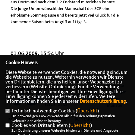
aus Dortmund nach dem 2:2 Endstand miterleben konnte.
Die Junge Union wünscht der Mannschaft des SCP eine
erholsame Sommerpause und bereits jetzt viel Glück für die
kommende Saison beim Angriff auf Liga 3.
01.06.2009, 15:54 Uhr
Cookie Hinweis
Diese Webseite verwendet Cookies, die notwendig sind, um
die Webseite zu nutzen. Weiterhin verwenden wir Dienste
von Drittanbietern, die uns helfen, unser Webangebot zu
Webseite
verbessern (Website-Optmierung). Für die Verwendung
bestimmter Dienste, benötigen wir Ihre Einwilligung. Ihre
der Jungen
Einwilligung können Sie jederzeit widerrufen. Weitere
Union
Informationen finden Sie in unserer
Datenschutzerklärung
.
Münster
Technisch notwendige Cookies (
Übersicht
)
Die notwendigen Cookies werden allein für den ordnungsgemäßen
IMPRESSUM
DATENSCHUTZ
KONTAKT
Gebrauch der Webseite benötigt.
Cookies von Drittanbietern (
Übersicht
)
Zur Optimierung unserer Webseite binden wir Dienste und Angebote