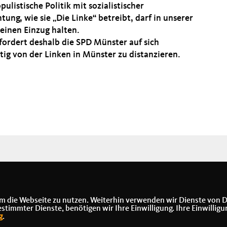
pulistische Politik mit sozialistischer
tung, wie sie „Die Linke“ betreibt, darf in unserer
keinen Einzug halten.
 fordert deshalb die SPD Münster auf sich
tig von der Linken in Münster zu distanzieren.
m die Webseite zu nutzen. Weiterhin verwenden wir Dienste von D
immter Dienste, benötigen wir Ihre Einwilligung. Ihre Einwilligu
g
.