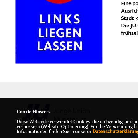
Eine po
Ausrich
Stadt 
Die JU
frühzei
Cookie Hinweis
Diese Webseite verwendet Cookies, die notwendig sind, u
verbessern (Website-Optmierung). Für die Verwendung best
Webseite der Jungen Union Münster
Informationen finden Sie in unserer
Datenschutzerklärun