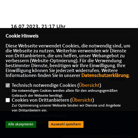
16.07.2023, 21:17 Uhr
Cookie Hinweis
Diese Webseite verwendet Cookies, die notwendig sind, um
die Webseite zu nutzen. Weiterhin verwenden wir Dienste
von Drittanbietern, die uns helfen, unser Webangebot zu
Webseite
verbessern (Website-Optmierung). Für die Verwendung
bestimmter Dienste, benötigen wir Ihre Einwilligung. Ihre
der Jungen
Einwilligung können Sie jederzeit widerrufen. Weitere
Union
Informationen finden Sie in unserer
Datenschutzerklärung
.
Münster
Technisch notwendige Cookies (
Übersicht
)
Die notwendigen Cookies werden allein für den ordnungsgemäßen
IMPRESSUM
DATENSCHUTZ
KONTAKT
Gebrauch der Webseite benötigt.
Cookies von Drittanbietern (
Übersicht
)
Zur Optimierung unserer Webseite binden wir Dienste und Angebote
von Drittanbietern ein.
@2026 Junge Union Münster
Alle Rechte vorbehalten.
Alle akzeptieren
Auswahl speichern
REALISATION: SHARKNESS MEDIA GMBH & CO. KG