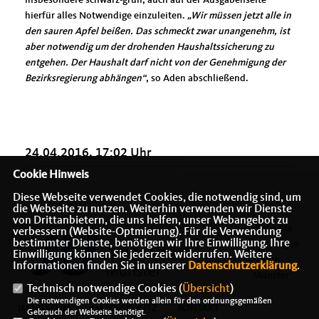
insbesondere schwarz-grün, auch auf der Ausgabenseite
hierfür alles Notwendige einzuleiten.
Wir müssen jetzt alle in
den sauren Apfel beißen. Das schmeckt zwar unangenehm, ist
aber notwendig um der drohenden Haushaltssicherung zu
entgehen. Der Haushalt darf nicht von der Genehmigung der
Bezirksregierung abhängen“
, so Aden abschließend.
24.04.2016, 17:02 Uhr
Cookie Hinweis
Diese Webseite verwendet Cookies, die notwendig sind, um
die Webseite zu nutzen. Weiterhin verwenden wir Dienste
von Drittanbietern, die uns helfen, unser Webangebot zu
Webseite
verbessern (Website-Optmierung). Für die Verwendung
bestimmter Dienste, benötigen wir Ihre Einwilligung. Ihre
der Jungen
Einwilligung können Sie jederzeit widerrufen. Weitere
Union
Informationen finden Sie in unserer
Datenschutzerklärung
.
Münster
Technisch notwendige Cookies (
Übersicht
)
Die notwendigen Cookies werden allein für den ordnungsgemäßen
IMPRESSUM
DATENSCHUTZ
KONTAKT
Gebrauch der Webseite benötigt.