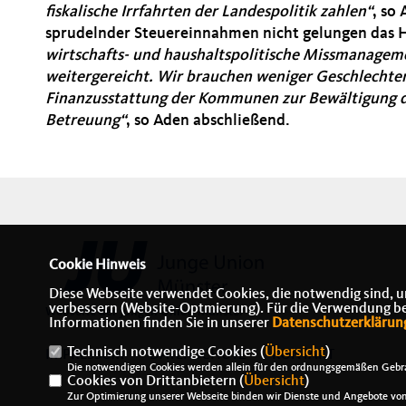
fiskalische Irrfahrten der Landespolitik zahlen“
, so
sprudelnder Steuereinnahmen nicht gelungen das Ha
wirtschafts- und haushaltspolitische Missmanage
weitergereicht. Wir brauchen weniger Geschlechter
Finanzusstattung der Kommunen zur Bewältigung de
Betreuung“
, so Aden abschließend.
Cookie Hinweis
Diese Webseite verwendet Cookies, die notwendig sind, u
verbessern (Website-Optmierung). Für die Verwendung best
Webseite der Jungen Union Münster
Informationen finden Sie in unserer
Datenschutzerklärun
Technisch notwendige Cookies (
Übersicht
)
IMPRESSUM
DATENSCHUTZ
KONTAKT
Die notwendigen Cookies werden allein für den ordnungsgemäßen Gebra
Cookies von Drittanbietern (
Übersicht
)
Zur Optimierung unserer Webseite binden wir Dienste und Angebote von 