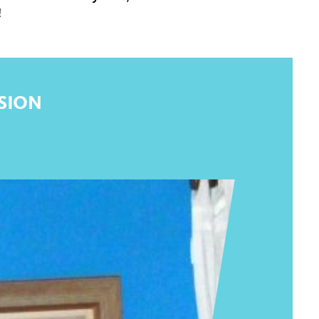
!
SION