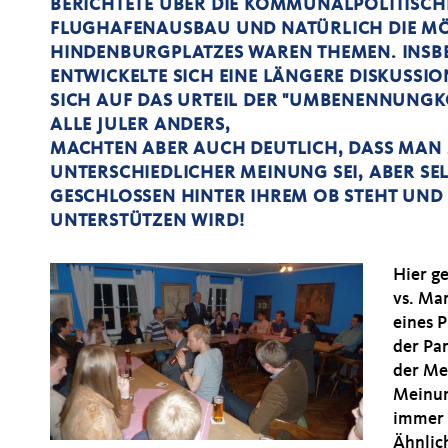
BERICHTETE ÜBER DIE KOMMUNALPOLITISCHE
FLUGHAFENAUSBAU UND NATÜRLICH DIE M
HINDENBURGPLATZES WAREN THEMEN. INSB
ENTWICKELTE SICH EINE LÄNGERE DISKUSSIO
SICH AUF DAS URTEIL DER "UMBENENNUNGKO
ALLE JULER ANDERS,
MACHTEN ABER AUCH DEUTLICH, DASS MAN 
UNTERSCHIEDLICHER MEINUNG SEI, ABER SE
GESCHLOSSEN HINTER IHREM OB STEHT UND
UNTERSTÜTZEN WIRD!
Hier g
vs. Ma
eines 
der Par
der Me
Meinun
immer n
Ähnlic