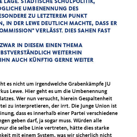
 LAGE. STÄDTISCHE SCHULPOLITIK,
ÖGLICHE UMBENENNUNG DES
ESONDERE ZU LETZTEREM PUNKT
N, IN DER LEWE DEUTLICH MACHTE, DASS ER
MMISSION" VERLÄSST. DIES SAHEN FAST
ZWAR IN DIESEM EINEN THEMA
LBSTVERSTÄNDLICH WEITERHIN
 IHN AUCH KÜNFTIG GERNE WEITER
eht es nicht um irgendwelche Grabenkämpfe JU
rkus Lewe. Hier geht es um die Umbenennung
Platzes. Wer nun versucht, hierein Gespaltenheit
tei zu interpretieren, der irrt. Die Junge Union ist
inung, dass es innerhalb einer Partei verschiedene
gen geben darf, ja sogar muss. Würden alle
ur die selbe Linie vertreten, hätte dies starke
hkeit mit einem System, was wir sicherlich nicht