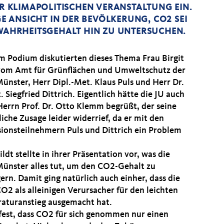
ER KLIMAPOLITISCHEN VERANSTALTUNG EIN.
GE ANSICHT IN DER BEVÖLKERUNG, CO2 SEI
 WAHRHEITSGEHALT HIN ZU UNTERSUCHEN.
m Podium diskutierten dieses Thema Frau Birgit
vom Amt für Grünflächen und Umweltschutz der
Münster, Herr Dipl.-Met. Klaus Puls und Herr Dr.
t. Siegfried Dittrich. Eigentlich hätte die JU auch
Herrn Prof. Dr. Otto Klemm begrüßt, der seine
iche Zusage leider widerrief, da er mit den
sionsteilnehmern Puls und Dittrich ein Problem
ldt stellte in ihrer Präsentation vor, was die
Münster alles tut, um den CO2-Gehalt zu
ern. Damit ging natürlich auch einher, dass die
O2 als alleinigen Verursacher für den leichten
aturanstieg ausgemacht hat.
 fest, dass CO2 für sich genommen nur einen