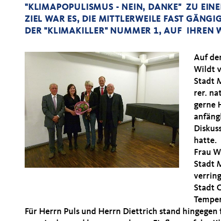
"KLIMAPOPULISMUS - NEIN, DANKE" ZU EIN
ZIEL WAR ES, DIE MITTLERWEILE FAST GÄNGI
DER "KLIMAKILLER" NUMMER 1, AUF IHREN
Auf de
Wildt 
Stadt 
rer. na
gerne 
anfängl
Diskus
hatte.
Frau Wi
Stadt 
verring
Stadt C
Temper
Für Herrn Puls und Herrn Diettrich stand hingegen